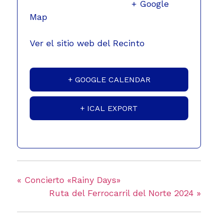
Guatemala
,
Guatemala
+ Google
Map
Teléfono
2222-6464
Ver el sitio web del Recinto
+ GOOGLE CALENDAR
+ ICAL EXPORT
«
Concierto «Rainy Days»
Ruta del Ferrocarril del Norte 2024
»