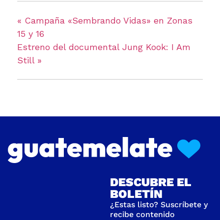
«
Campaña «Sembrando Vidas» en Zonas
15 y 16
Estreno del documental Jung Kook: I Am
Still
»
DESCUBRE EL
BOLETÍN
¿Estas listo? Suscríbete y
recibe contenido