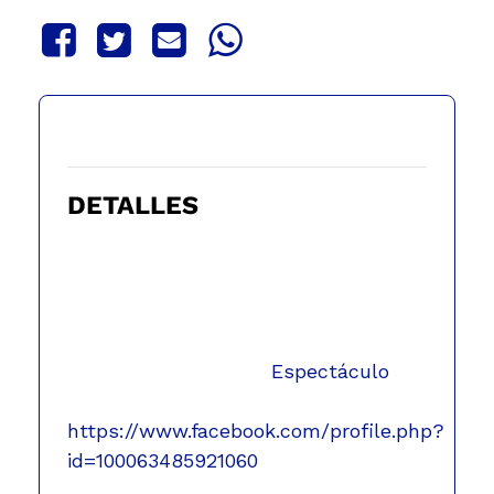
Este evento ha pasado.
DETALLES
Fecha:
septiembre 27, 2024
Hora:
20:00 - 23:00
Coste:
Q.80
Categoría de Evento:
Espectáculo
Sitio web:
https://www.facebook.com/profile.php?
id=100063485921060