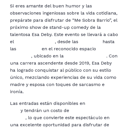
Si eres amante del buen humor y las
observaciones ingeniosas sobre la vida cotidiana,
prepárate para disfrutar de “Me Sobra Barrio”, el
próximo show de stand-up comedy de la
talentosa Esa Deby. Este evento se llevará a cabo
el
27 de septiembre
, desde las
8:00 p.m.
hasta
las
11:00 p.m.
en el reconocido espacio
Trovajazz
, ubicado en la
Vía 6 3-55, Zona 4
. Con
una carrera ascendente desde 2019, Esa Deby
ha logrado conquistar al público con su estilo
único, mezclando experiencias de su vida como
madre y esposa con toques de sarcasmo e
ironía.
Las entradas están disponibles en
preventa por
Q80
y tendrán un costo de
Q100 el día del
evento
, lo que convierte este espectáculo en
una excelente oportunidad para disfrutar de