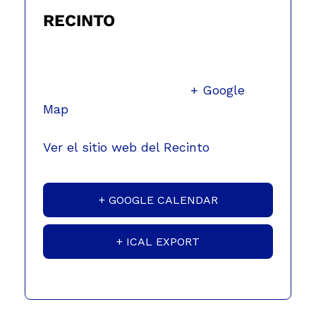
RECINTO
Trovajazz
Via 6, 3-55 zona 4
Guatemala
,
Guatemala
+ Google
Map
Teléfono
23341241
Ver el sitio web del Recinto
+ GOOGLE CALENDAR
+ ICAL EXPORT