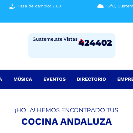
Tasa de cambio: 7.63
16°C, Guatem
+
Guatemelate Vistas
424402
A
MÚSICA
EVENTOS
DIRECTORIO
EMPR
¡HOLA! HEMOS ENCONTRADO TUS
COCINA ANDALUZA