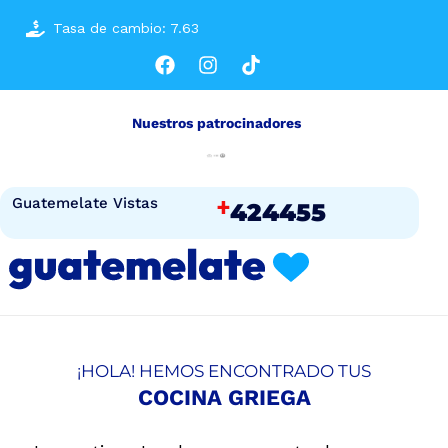
Tasa de cambio: 7.63
Nuestros patrocinadores
+
Guatemelate Vistas
424455
¡HOLA! HEMOS ENCONTRADO TUS
COCINA GRIEGA