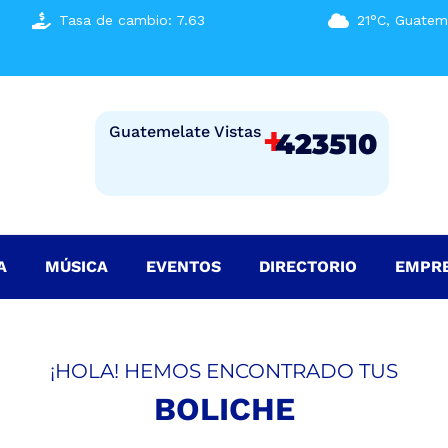
Tasa de cambio: 7.63
21°C, Guatem
+
Guatemelate Vistas
423510
A
MÚSICA
EVENTOS
DIRECTORIO
EMPR
¡HOLA! HEMOS ENCONTRADO TUS
BOLICHE