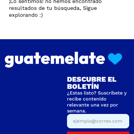
¡Lo sentimos! no hemos encontrado
resultados de tu búsqueda, Sigue
explorando :)
DESCUBRE EL
BOLETÍN
¿Estas listo? Suscríbete y
recibe contenido
relevante una vez por
semana.