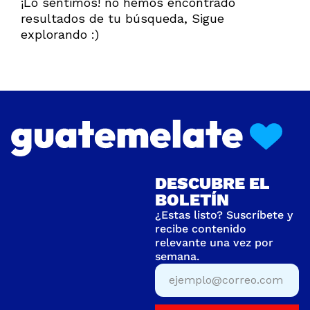
¡Lo sentimos! no hemos encontrado
resultados de tu búsqueda, Sigue
explorando :)
DESCUBRE EL
BOLETÍN
¿Estas listo? Suscríbete y
recibe contenido
relevante una vez por
semana.