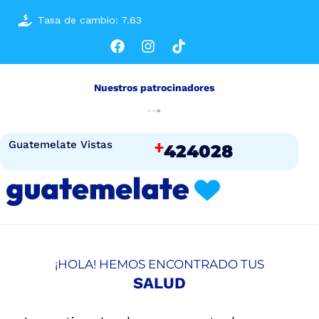
Tasa de cambio: 7.63
Nuestros patrocinadores
+
Guatemelate Vistas
424028
¡HOLA! HEMOS ENCONTRADO TUS
SALUD