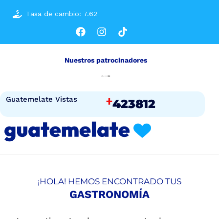
Tasa de cambio: 7.62
Nuestros patrocinadores
+
Guatemelate Vistas
423812
¡HOLA! HEMOS ENCONTRADO TUS
GASTRONOMÍA