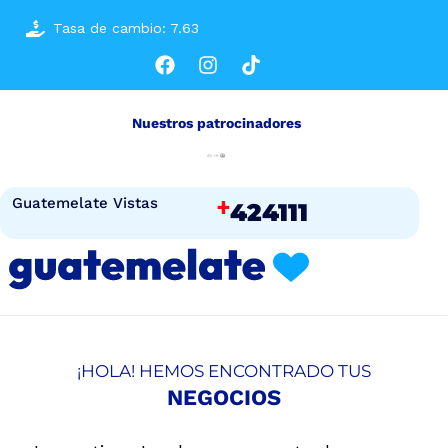
Tasa de cambio: 7.63
Nuestros patrocinadores
+
Guatemelate Vistas
424111
¡HOLA! HEMOS ENCONTRADO TUS
NEGOCIOS