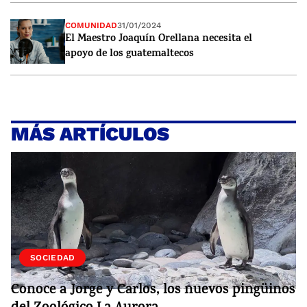
COMUNIDAD
31/01/2024
El Maestro Joaquín Orellana necesita el
apoyo de los guatemaltecos
MÁS ARTÍCULOS
VIDA
SOCIEDAD
Conoce a Jorge y Carlos, los nuevos pingüinos