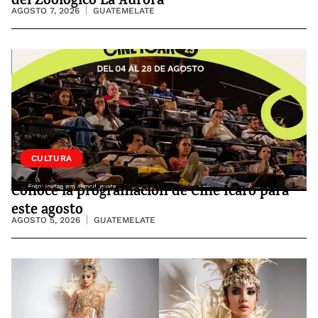
del Zoológico La Aurora
AGOSTO 7, 2026
GUATEMELATE
CULTURA
Conoce la programación de Cine Ícaro para
este agosto
AGOSTO 5, 2026
GUATEMELATE