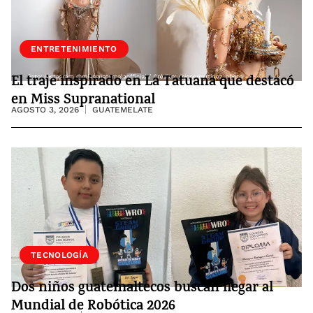
ENTRETENIMIENTO
El traje inspirado en La Tatuana que destacó
en Miss Supranational
AGOSTO 3, 2026
GUATEMELATE
SOCIEDAD
TECNOLOGÍA
Dos niños guatemaltecos buscan llegar al
Mundial de Robótica 2026