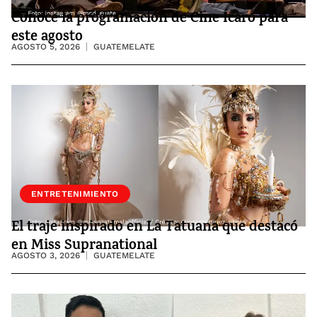
Conoce la programación de Cine Ícaro para
este agosto
AGOSTO 5, 2026
GUATEMELATE
ENTRETENIMIENTO
El traje inspirado en La Tatuana que destacó
en Miss Supranational
AGOSTO 3, 2026
GUATEMELATE