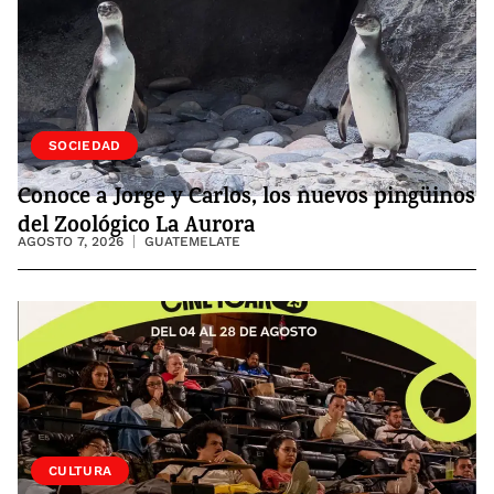
VIDA
SOCIEDAD
Conoce a Jorge y Carlos, los nuevos pingüinos
del Zoológico La Aurora
AGOSTO 7, 2026
GUATEMELATE
CULTURA