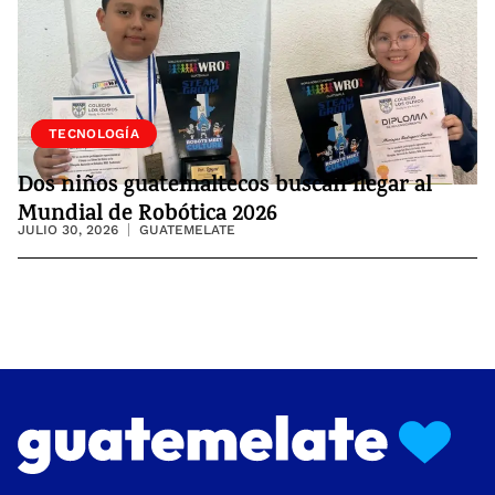
SOCIEDAD
TECNOLOGÍA
Dos niños guatemaltecos buscan llegar al
Mundial de Robótica 2026
JULIO 30, 2026
GUATEMELATE