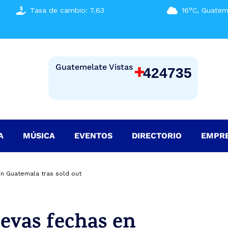
Tasa de cambio: 7.63
16°C, Guatem
+
Guatemelate Vistas
424735
A
MÚSICA
EVENTOS
DIRECTORIO
EMPR
en Guatemala tras sold out
evas fechas en