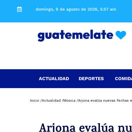
domingo, 9 de agosto de 2026, 5:57 am
ACTUALIDAD
DEPORTES
COMID
Inicio /
Actualidad /
Música /
Arjona evalúa nuevas fechas 
Arjona evalúa nu