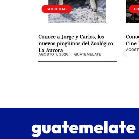
VIDA
SOCIEDAD
C
Conoce a Jorge y Carlos, los
Cono
nuevos pingüinos del Zoológico
Cine 
La Aurora
AGOSTO
AGOSTO 7, 2026
GUATEMELATE