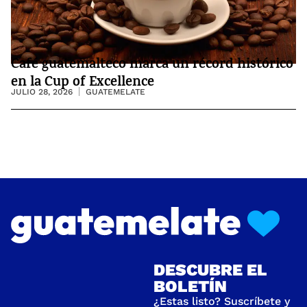
Café guatemalteco marca un récord histórico
en la Cup of Excellence
JULIO 28, 2026
GUATEMELATE
DESCUBRE EL
BOLETÍN
¿Estas listo? Suscríbete y