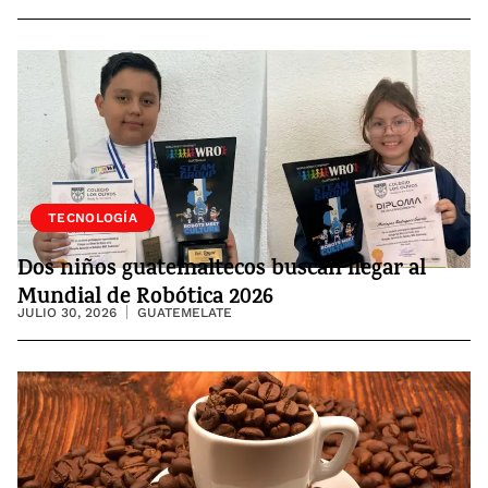
SOCIEDAD
TECNOLOGÍA
Dos niños guatemaltecos buscan llegar al
Mundial de Robótica 2026
JULIO 30, 2026
GUATEMELATE