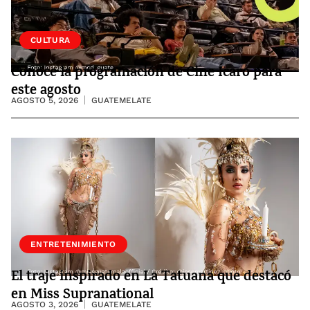
CULTURA
Conoce la programación de Cine Ícaro para
este agosto
AGOSTO 5, 2026
GUATEMELATE
ENTRETENIMIENTO
El traje inspirado en La Tatuana que destacó
en Miss Supranational
AGOSTO 3, 2026
GUATEMELATE