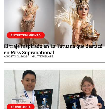
ENTRETENIMIENTO
El traje inspirado en La Tatuana que destacó
en Miss Supranational
AGOSTO 3, 2026
GUATEMELATE
SOCIEDAD
TECNOLOGÍA