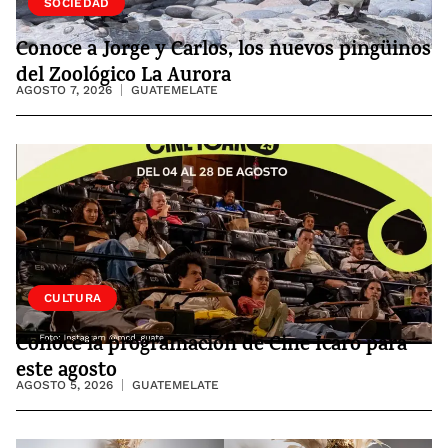
VIDA
SOCIEDAD
Conoce a Jorge y Carlos, los nuevos pingüinos
del Zoológico La Aurora
AGOSTO 7, 2026
GUATEMELATE
CULTURA
Conoce la programación de Cine Ícaro para
este agosto
AGOSTO 5, 2026
GUATEMELATE