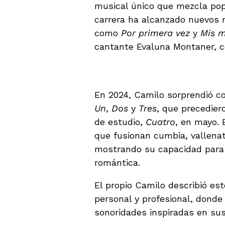
musical único que mezcla pop
carrera ha alcanzado nuevos 
como
Por primera vez
y
Mis 
cantante Evaluna Montaner, co
Un año de lanzami
En 2024, Camilo sorprendió co
Un
,
Dos
y
Tres
, que precedier
de estudio,
Cuatro
, en mayo. 
que fusionan cumbia, vallenat
mostrando su capacidad para 
romántica.
El propio Camilo describió e
personal y profesional, dond
sonoridades inspiradas en sus