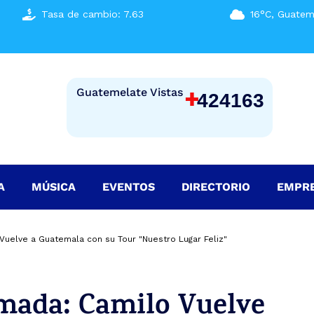
Tasa de cambio: 7.63
16°C, Guatem
+
Guatemelate Vistas
424163
A
MÚSICA
EVENTOS
DIRECTORIO
EMPR
Vuelve a Guatemala con su Tour "Nuestro Lugar Feliz"
rmada: Camilo Vuelve