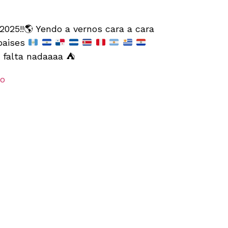
2025!!
🌎
Yendo a vernos cara a cara
paises
 falta nadaaaa
⛺️
lo