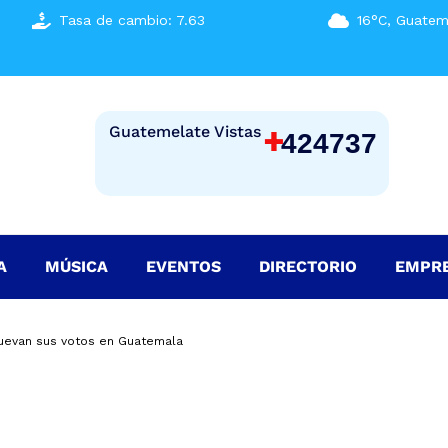
Tasa de cambio: 7.63
16°C, Guatem
+
Guatemelate Vistas
424737
A
MÚSICA
EVENTOS
DIRECTORIO
EMPR
nuevan sus votos en Guatemala