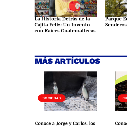
La Historia Detrás de la
Parque E
Cajita Feliz: Un Invento
Senderos
con Raíces Guatemaltecas
MÁS ARTÍCULOS
VIDA
SOCIEDAD
C
Conoce a Jorge y Carlos, los
Cono