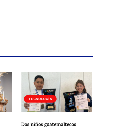
SOCIEDAD
TECNOLOGÍA
Dos niños guatemaltecos