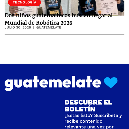
SOCIEDAD
TECNOLOGÍA
Dos niños guatemaltecos buscan llegar al
Mundial de Robótica 2026
JULIO 30, 2026
GUATEMELATE
DESCUBRE EL
BOLETÍN
¿Estas listo? Suscríbete y
recibe contenido
relevante una vez por