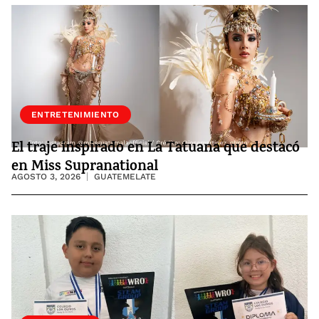
ENTRETENIMIENTO
El traje inspirado en La Tatuana que destacó
en Miss Supranational
AGOSTO 3, 2026
GUATEMELATE