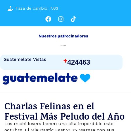
Tasa de cambio: 7.63
Nuestros patrocinadores
+
Guatemelate Vistas
424463
Charlas Felinas en el
Festival Más Peludo del Año
Los michi lovers tienen una cita imperdible este
octubre. El Miautastic Fest 2025 regresa con sus