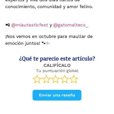
conocimiento, comunidad y amor felino.
Sigue las novedades y más sorpresas en:
📲
@miautasticfest
y
@gatomalteco_
¡Nos vemos en octubre para maullar de
emoción juntos! 🐾✨
¿Qué te parecio este artículo?
CALIFÍCALO
Tu puntuación global
Enviar una reseña