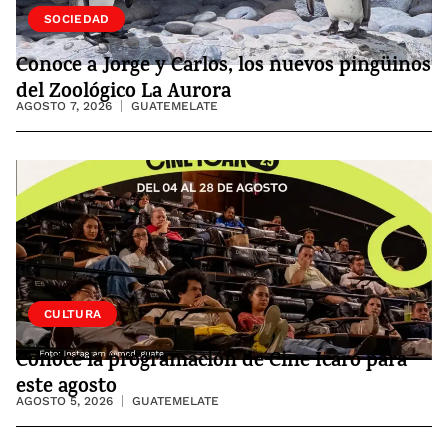
VIDA
SOCIEDAD
Conoce a Jorge y Carlos, los nuevos pingüinos
del Zoológico La Aurora
AGOSTO 7, 2026
GUATEMELATE
CULTURA
Conoce la programación de Cine Ícaro para
este agosto
AGOSTO 5, 2026
GUATEMELATE