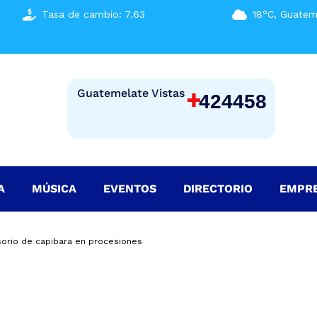
Tasa de cambio: 7.63
18°C, Guatem
+
Guatemelate Vistas
424458
A
MÚSICA
EVENTOS
DIRECTORIO
EMPR
orio de capibara en procesiones