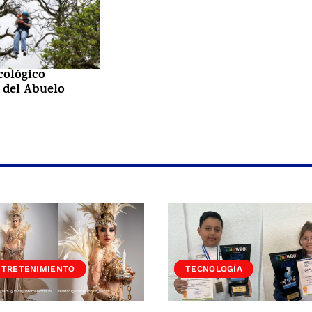
cológico
 del Abuelo
NTRETENIMIENTO
SOCIEDAD
TECNOLOGÍA