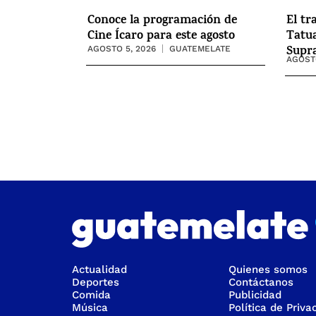
Conoce la programación de
El tr
Cine Ícaro para este agosto
Tatua
Supr
AGOSTO 5, 2026
GUATEMELATE
AGOSTO
Actualidad
Quienes somos
Deportes
Contáctanos
Comida
Publicidad
Música
Política de Priva