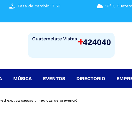
Tasa de cambio: 7.63
16°C, Guatem
+
Guatemelate Vistas
424040
A
MÚSICA
EVENTOS
DIRECTORIO
EMPR
red explica causas y medidas de prevención