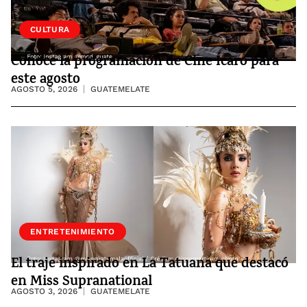
CULTURA
Conoce la programación de Cine Ícaro para
este agosto
AGOSTO 5, 2026
GUATEMELATE
ENTRETENIMIENTO
El traje inspirado en La Tatuana que destacó
en Miss Supranational
AGOSTO 3, 2026
GUATEMELATE