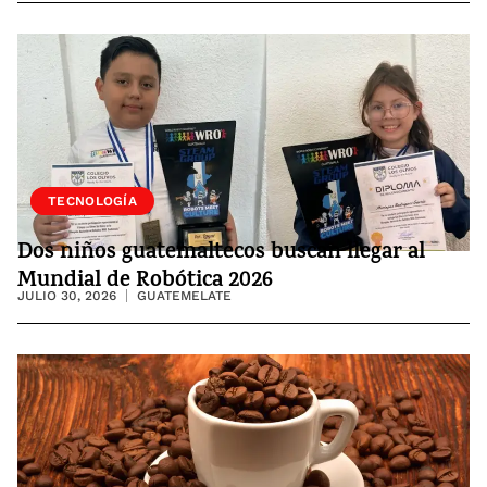
SOCIEDAD
TECNOLOGÍA
Dos niños guatemaltecos buscan llegar al
Mundial de Robótica 2026
JULIO 30, 2026
GUATEMELATE