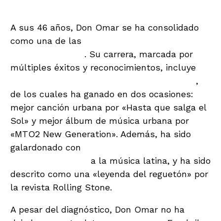
A sus 46 años, Don Omar se ha consolidado
como una de las
figuras más prominentes de
la música urbana
. Su carrera, marcada por
múltiples éxitos y reconocimientos, incluye
13
nominaciones a los premios Latin Grammy
,
de los cuales ha ganado en dos ocasiones:
mejor canción urbana por «Hasta que salga el
Sol» y mejor álbum de música urbana por
«MTO2 New Generation». Además, ha sido
galardonado con
3 Latin Grammy y 20
premios Billboard
a la música latina, y ha sido
descrito como una «leyenda del reguetón» por
la revista Rolling Stone.
A pesar del diagnóstico, Don Omar no ha