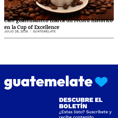
Café guatemalteco marca un récord histórico
en la Cup of Excellence
JULIO 28, 2026
GUATEMELATE
DESCUBRE EL
BOLETÍN
¿Estas listo? Suscríbete y
recibe contenido