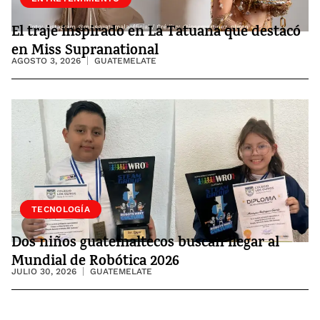
El traje inspirado en La Tatuana que destacó
en Miss Supranational
AGOSTO 3, 2026
GUATEMELATE
SOCIEDAD
TECNOLOGÍA
Dos niños guatemaltecos buscan llegar al
Mundial de Robótica 2026
JULIO 30, 2026
GUATEMELATE