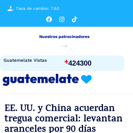
Tasa de cambio: 7.63
Nuestros patrocinadores
+
Guatemelate Vistas
424300
EE. UU. y China acuerdan
tregua comercial: levantan
aranceles por 90 días