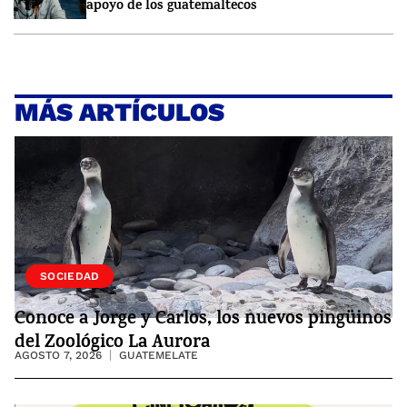
apoyo de los guatemaltecos
MÁS ARTÍCULOS
VIDA
SOCIEDAD
Conoce a Jorge y Carlos, los nuevos pingüinos
del Zoológico La Aurora
AGOSTO 7, 2026
GUATEMELATE