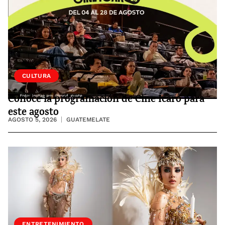
CULTURA
Conoce la programación de Cine Ícaro para
este agosto
AGOSTO 5, 2026
GUATEMELATE
ENTRETENIMIENTO