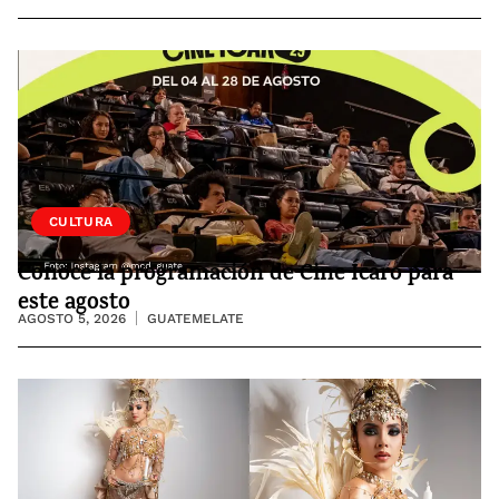
CULTURA
Conoce la programación de Cine Ícaro para
este agosto
AGOSTO 5, 2026
GUATEMELATE