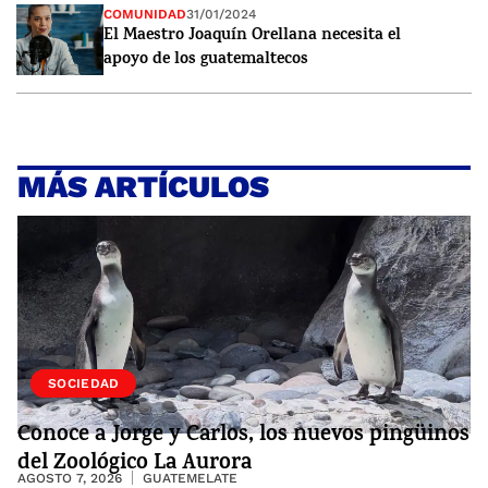
COMUNIDAD
31/01/2024
El Maestro Joaquín Orellana necesita el
apoyo de los guatemaltecos
MÁS ARTÍCULOS
VIDA
SOCIEDAD
Conoce a Jorge y Carlos, los nuevos pingüinos
del Zoológico La Aurora
AGOSTO 7, 2026
GUATEMELATE