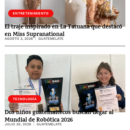
ENTRETENIMIENTO
El traje inspirado en La Tatuana que destacó
en Miss Supranational
AGOSTO 3, 2026
GUATEMELATE
SOCIEDAD
TECNOLOGÍA
Dos niños guatemaltecos buscan llegar al
Mundial de Robótica 2026
JULIO 30, 2026
GUATEMELATE