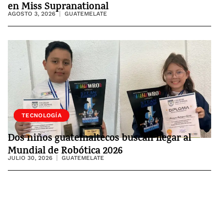
en Miss Supranational
AGOSTO 3, 2026
GUATEMELATE
SOCIEDAD
TECNOLOGÍA
Dos niños guatemaltecos buscan llegar al
Mundial de Robótica 2026
JULIO 30, 2026
GUATEMELATE