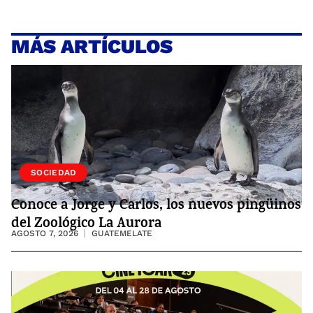
MÁS ARTÍCULOS
VIDA
SOCIEDAD
Conoce a Jorge y Carlos, los nuevos pingüinos
del Zoológico La Aurora
AGOSTO 7, 2026
GUATEMELATE