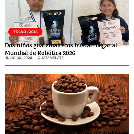
SOCIEDAD
TECNOLOGÍA
Dos niños guatemaltecos buscan llegar al
Mundial de Robótica 2026
JULIO 30, 2026
GUATEMELATE