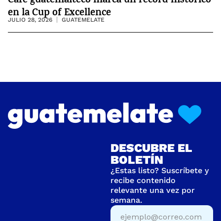
Café guatemalteco marca un récord histórico
en la Cup of Excellence
JULIO 28, 2026
GUATEMELATE
DESCUBRE EL
BOLETÍN
¿Estas listo? Suscríbete y
recibe contenido
relevante una vez por
semana.