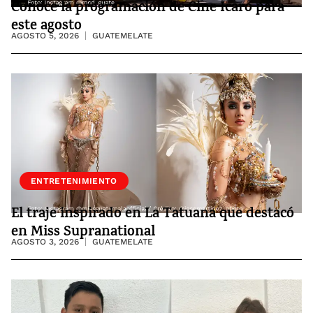
Conoce la programación de Cine Ícaro para
este agosto
AGOSTO 5, 2026
GUATEMELATE
ENTRETENIMIENTO
El traje inspirado en La Tatuana que destacó
en Miss Supranational
AGOSTO 3, 2026
GUATEMELATE