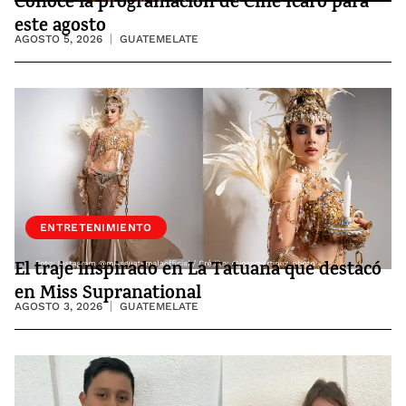
Conoce la programación de Cine Ícaro para
este agosto
AGOSTO 5, 2026
GUATEMELATE
ENTRETENIMIENTO
El traje inspirado en La Tatuana que destacó
en Miss Supranational
AGOSTO 3, 2026
GUATEMELATE