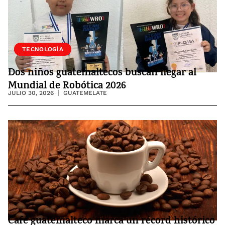
SOCIEDAD
TECNOLOGÍA
Dos niños guatemaltecos buscan llegar al
Mundial de Robótica 2026
JULIO 30, 2026
GUATEMELATE
Café guatemalteco marca un récord histórico