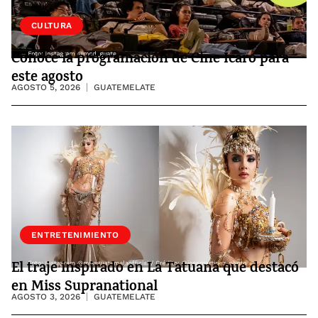
CULTURA
Conoce la programación de Cine Ícaro para
este agosto
AGOSTO 5, 2026
GUATEMELATE
ENTRETENIMIENTO
El traje inspirado en La Tatuana que destacó
en Miss Supranational
AGOSTO 3, 2026
GUATEMELATE