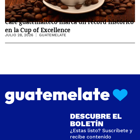
Café guatemalteco marca un récord histórico
en la Cup of Excellence
JULIO 28, 2026
GUATEMELATE
DESCUBRE EL
BOLETÍN
¿Estas listo? Suscríbete y
recibe contenido