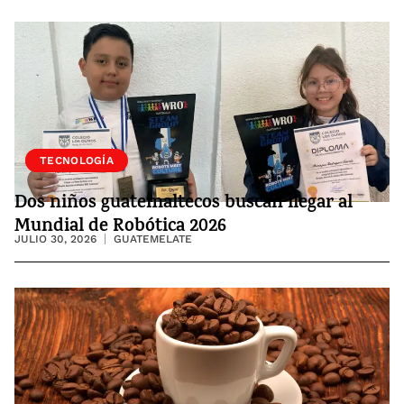
SOCIEDAD
TECNOLOGÍA
Dos niños guatemaltecos buscan llegar al
Mundial de Robótica 2026
JULIO 30, 2026
GUATEMELATE