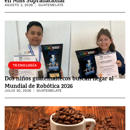
en Miss Supranational
AGOSTO 3, 2026
GUATEMELATE
SOCIEDAD
TECNOLOGÍA
Dos niños guatemaltecos buscan llegar al
Mundial de Robótica 2026
JULIO 30, 2026
GUATEMELATE