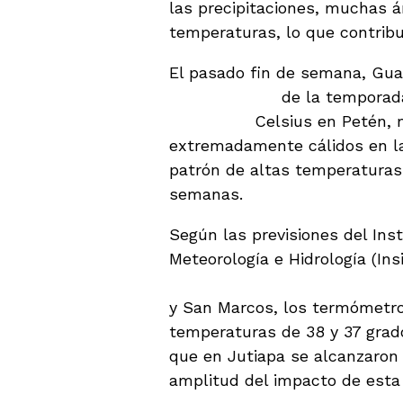
las precipitaciones, muchas á
temperaturas, lo que contribu
El pasado fin de semana, Gu
más elevadas
de la temporada
40 grados
Celsius en Petén, m
extremadamente cálidos en la
patrón de altas temperaturas 
semanas.
Según las previsiones del Inst
Meteorología e Hidrología (In
muestra señales de disminuir
y San Marcos, los termómetro
temperaturas de 38 y 37 grad
que en Jutiapa se alcanzaron 
amplitud del impacto de esta 