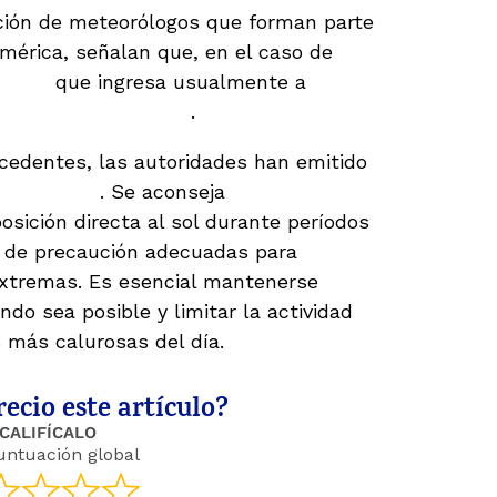
ción de meteorólogos que forman parte
mérica, señalan que, en el caso de
luvia
que ingresa usualmente a
retrasar hasta junio
.
ecedentes, las autoridades han emitido
los riesgos
. Se aconseja
osición directa al sol durante períodos
 de precaución adecuadas para
extremas. Es esencial mantenerse
do sea posible y limitar la actividad
as más calurosas del día.
ecio este artículo?
CALIFÍCALO
untuación global