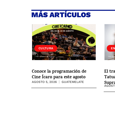
MÁS ARTÍCULOS
CULTURA
E
Conoce la programación de
El tr
Cine Ícaro para este agosto
Tatua
Supr
AGOSTO 5, 2026
GUATEMELATE
AGOSTO