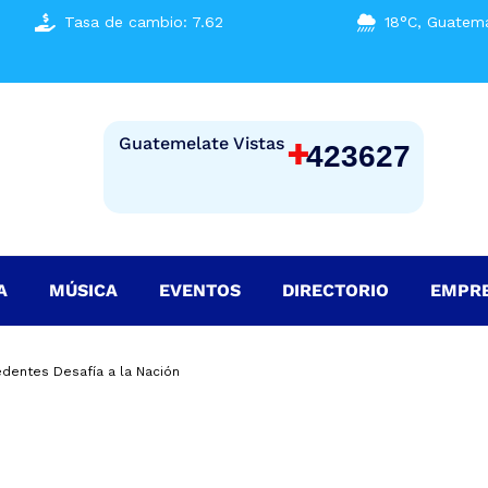
Tasa de cambio: 7.62
18°C, Guatema
+
Guatemelate Vistas
423627
A
MÚSICA
EVENTOS
DIRECTORIO
EMPR
edentes Desafía a la Nación