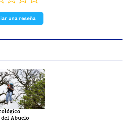
iar una reseña
cológico
 del Abuelo