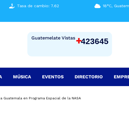
Tasa de cambio: 7.62
18°C, Guatem
+
Guatemelate Vistas
423645
A
MÚSICA
EVENTOS
DIRECTORIO
EMPR
 a Guatemala en Programa Espacial de la NASA