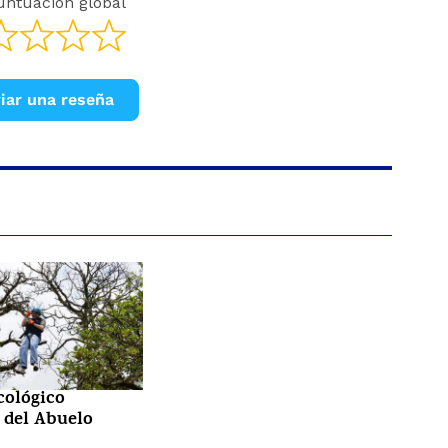
untuación global
iar una reseña
cológico
 del Abuelo