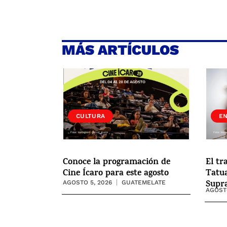
MÁS ARTÍCULOS
CULTURA
E
Conoce la programación de
El tr
Cine Ícaro para este agosto
Tatua
Supr
AGOSTO 5, 2026
GUATEMELATE
AGOSTO