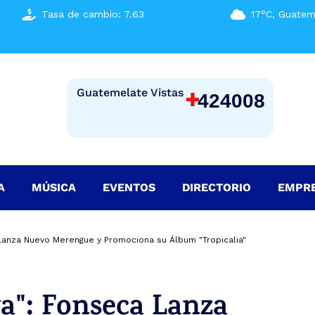
Tasa de cambio: 7.63
17°C, Guatem
+
Guatemelate Vistas
424008
A
MÚSICA
EVENTOS
DIRECTORIO
EMPR
 Lanza Nuevo Merengue y Promociona su Álbum "Tropicalia"
ya": Fonseca Lanza