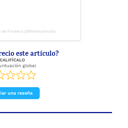
da de Fonseca (@fonsecamusic)
ecio este artículo?
CALIFÍCALO
untuación global
iar una reseña