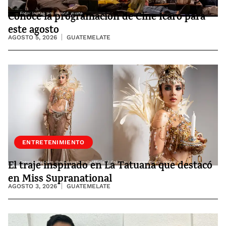
Conoce la programación de Cine Ícaro para
este agosto
AGOSTO 5, 2026
GUATEMELATE
ENTRETENIMIENTO
El traje inspirado en La Tatuana que destacó
en Miss Supranational
AGOSTO 3, 2026
GUATEMELATE