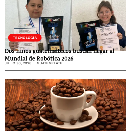
SOCIEDAD
TECNOLOGÍA
Dos niños guatemaltecos buscan llegar al
Mundial de Robótica 2026
JULIO 30, 2026
GUATEMELATE