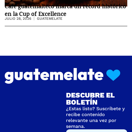
Café guatemalteco marca un récord histórico
en la Cup of Excellence
JULIO 28, 2026
GUATEMELATE
DESCUBRE EL
BOLETÍN
¿Estas listo? Suscríbete y
recibe contenido
relevante una vez por
semana.