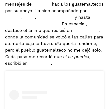
mensajes de
gratitud
hacia los guatemaltecos
por su apoyo. Ha sido acompañado por
atletas
locales
,
niños
,
adultos mayores
y hasta
campeones maratonistas
. En especial,
destacó el ánimo que recibió en
San Marcos
,
donde la comunidad se volcó a las calles para
alentarlo bajo la lluvia: «Ya quería rendirme,
pero el pueblo guatemalteco no me dejó solo.
Cada paso me recordó que
sí se puede
«,
escribió en
Instagram
.