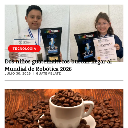
SOCIEDAD
TECNOLOGÍA
Dos niños guatemaltecos buscan llegar al
Mundial de Robótica 2026
JULIO 30, 2026
GUATEMELATE