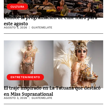
CULTURA
Conoce la programación de Cine Ícaro para
este agosto
AGOSTO 5, 2026
GUATEMELATE
ENTRETENIMIENTO
El traje inspirado en La Tatuana que destacó
en Miss Supranational
AGOSTO 3, 2026
GUATEMELATE