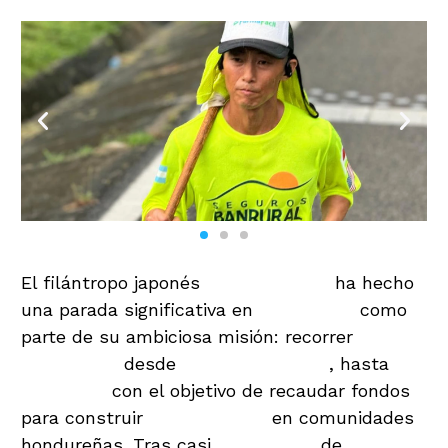
El filántropo japonés
Shin Fujiyama
ha hecho
una parada significativa en
Guatemala
como
parte de su ambiciosa misión: recorrer
3,000
kilómetros
desde
Reynosa, México
, hasta
Honduras
con el objetivo de recaudar fondos
para construir
diez escuelas
en comunidades
hondureñas. Tras casi
tres meses
de