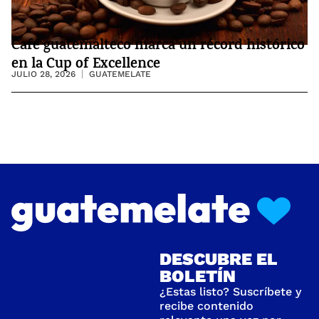
Café guatemalteco marca un récord histórico
en la Cup of Excellence
JULIO 28, 2026
GUATEMELATE
DESCUBRE EL
BOLETÍN
¿Estas listo? Suscríbete y
recibe contenido