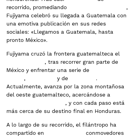
recorrido, promediando
42 kilómetros diarios
,
Fujiyama celebró su llegada a Guatemala con
una emotiva publicación en sus redes
sociales: «Llegamos a Guatemala, hasta
pronto México».
Fujiyama cruzó la frontera guatemalteca el
26
de septiembre
, tras recorrer gran parte de
México y enfrentar una serie de
desafíos
físicos
,
climáticos
y de
seguridad
.
Actualmente, avanza por la zona montañosa
del oeste guatemalteco, acercándose a
Quetzaltenango (Xela)
, y con cada paso está
más cerca de su destino final en Honduras.
A lo largo de su recorrido, el filántropo ha
compartido en
redes sociales
conmovedores