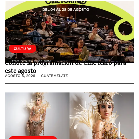
CULTURA
Conoce la programación de Cine Ícaro para
este agosto
AGOSTO 5, 2026
GUATEMELATE