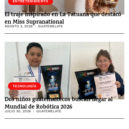
ENTRETENIMIENTO
El traje inspirado en La Tatuana que destacó
en Miss Supranational
AGOSTO 3, 2026
GUATEMELATE
SOCIEDAD
TECNOLOGÍA
Dos niños guatemaltecos buscan llegar al
Mundial de Robótica 2026
JULIO 30, 2026
GUATEMELATE