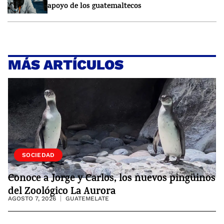
apoyo de los guatemaltecos
MÁS ARTÍCULOS
VIDA
SOCIEDAD
Conoce a Jorge y Carlos, los nuevos pingüinos
del Zoológico La Aurora
AGOSTO 7, 2026
GUATEMELATE