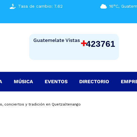
Tasa de cambio: 7.62
16°C, Guatem
+
Guatemelate Vistas
423761
A
MÚSICA
EVENTOS
DIRECTORIO
EMPR
es, conciertos y tradición en Quetzaltenango