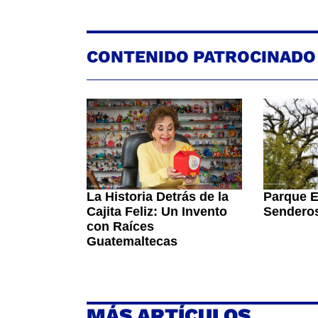
CONTENIDO PATROCINADO
La Historia Detrás de la
Parque E
Cajita Feliz: Un Invento
Senderos
con Raíces
Guatemaltecas
MÁS ARTÍCULOS