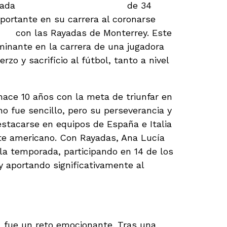
cada
delantera guatemalteca
de 34
portante en su carrera al coronarse
nil
con las Rayadas de Monterrey. Este
nante en la carrera de una jugadora
zo y sacrificio al fútbol, tanto a nivel
ace 10 años con la meta de triunfar en
no fue sencillo, pero su perseverancia y
estacarse en equipos de España e Italia
nte americano. Con Rayadas, Ana Lucía
 la temporada, participando en 14 de los
 y aportando significativamente al
nato
l
fue un reto emocionante. Tras una