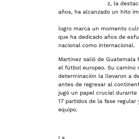
Ana Lucía Martíne
z, la desta
años, ha alcanzado un hito im
campeona de la Liga MX Feme
logro marca un momento culmi
que ha dedicado años de esfuer
nacional como internacional.
Martínez salió de Guatemala h
el fútbol europeo. Su camino 
determinación la llevaron a d
antes de regresar al contine
jugó un papel crucial durante
17 partidos de la fase regular
equipo​.
El Camino al Campeo
La
final de la Liga MX Femeni