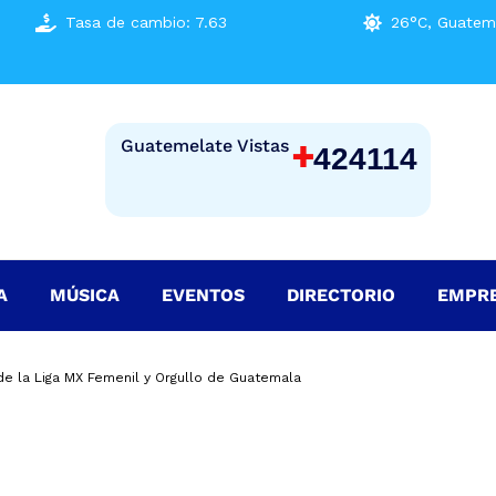
Tasa de cambio: 7.63
26°C, Guatema
+
Guatemelate Vistas
424114
A
MÚSICA
EVENTOS
DIRECTORIO
EMPR
e la Liga MX Femenil y Orgullo de Guatemala