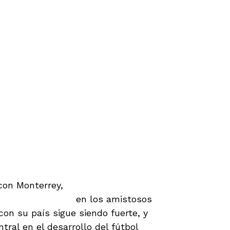
con Monterrey,
Ana Lucía regresó a
elección nacional
en los amistosos
on su país sigue siendo fuerte, y
tral en el desarrollo del fútbol