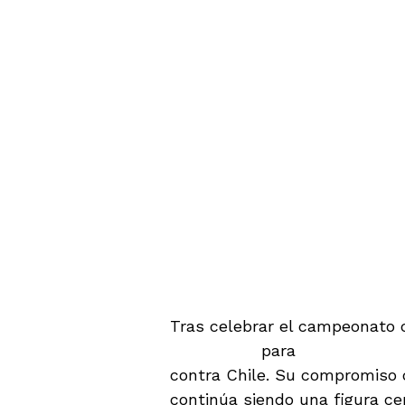
Próximos Desafíos
Tras celebrar el campeonato 
Guatemala
para
unirse a la s
contra Chile. Su compromiso c
continúa siendo una figura cen