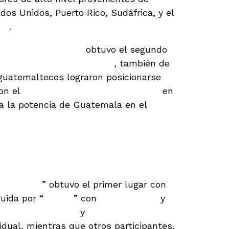
dos Unidos, Puerto Rico, Sudáfrica, y el
na
.
ity Tackle Club #2
obtuvo el segundo
ort Aransas Rod & Reel #1
, también de
guatemaltecos lograron posicionarse
con el
Club Náutico de Guatemala #3
en
ma la potencia de Guatemala en el
anchas y Destacados
Doña Lucy
” obtuvo el primer lugar con
guida por “
Ángela
” con
2,100 puntos
y
.
Rodrigo Guzmán
y
Javier Pira
idual, mientras que otros participantes,