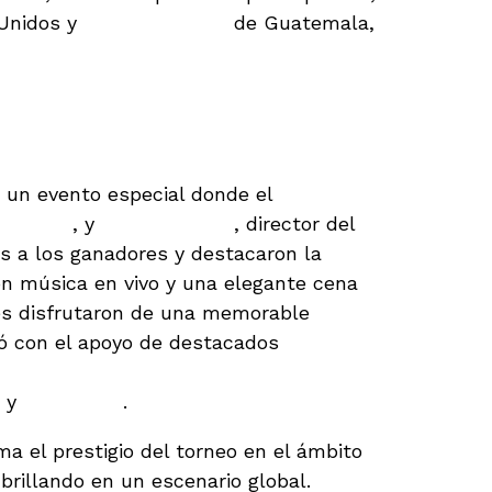
Unidos y
Álvaro Fortuny
de Guatemala,
sura y Premios
 un evento especial donde el
hroeder
, y
Eduardo Read
, director del
s a los ganadores y destacaron la
on música en vivo y una elegante cena
tes disfrutaron de una memorable
tó con el apoyo de destacados
Ministerio de Turismo de República
y
Puntarena
.
ma el prestigio del torneo en el ámbito
brillando en un escenario global.