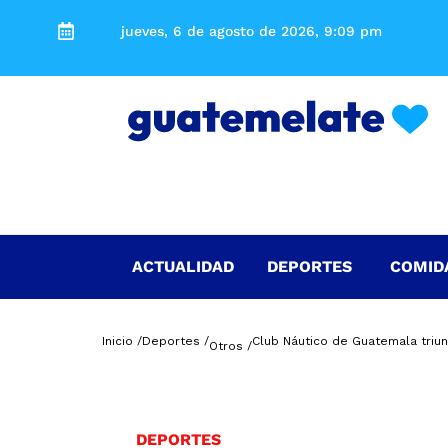
jueves, 6 de agosto de 2026, 9:09 pm
ACTUALIDAD
DEPORTES
COMID
Inicio /
Deportes /
Club Náutico de Guatemala triun
Otros /
DEPORTES