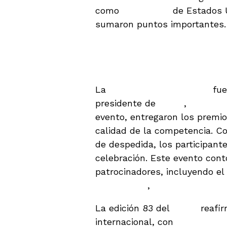
como
John Price
de Estados 
sumaron puntos importantes.
Ceremonia de Clau
Especiales
La
ceremonia de clausura
fue
presidente de
ILTTA
,
Dean Sc
evento, entregaron los premio
calidad de la competencia. C
de despedida, los participan
celebración. Este evento con
patrocinadores, incluyendo el
Dominicana
,
Marina Cap Cana
La edición 83 del
ILTTA
reafir
internacional, con
Guatemala