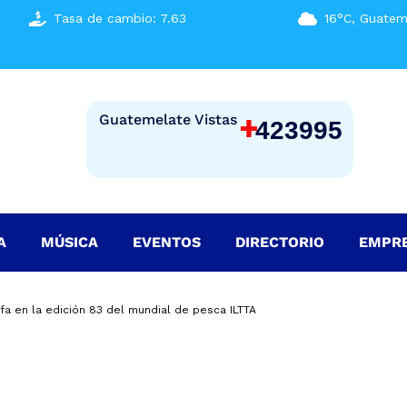
Tasa de cambio: 7.63
16°C, Guatem
+
Guatemelate Vistas
423995
A
MÚSICA
EVENTOS
DIRECTORIO
EMPR
fa en la edición 83 del mundial de pesca ILTTA