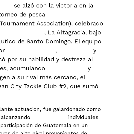
mala
se alzó con la victoria en la
 torneo de pesca
ILTTA
e Tournament Association), celebrado
Cabeza de Toro
, La Altagracia, bajo
áutico de Santo Domingo. El equipo
por
Rodrigo Guzmán
,
Javier Pira
y
có por su habilidad y destreza al
ules, acumulando
2,700 puntos
y
en a su rival más cercano, el
an City Tackle Club #2, que sumó
llante actuación, fue galardonado como
, alcanzando
1,200 puntos
individuales.
 participación de Guatemala en un
res de alto nivel provenientes de