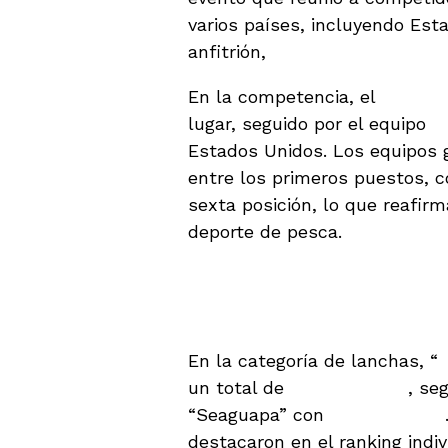
varios países, incluyendo Esta
anfitrión,
República Dominica
En la competencia, el
Ocean C
lugar, seguido por el equipo
P
Estados Unidos. Los equipos 
entre los primeros puestos, 
sexta posición, lo que reafir
deporte de pesca.
Clasificación de L
Individuales
En la categoría de lanchas, “
un total de
3,600 puntos
, se
“Seaguapa” con
1,500 puntos
destacaron en el ranking indiv