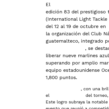
El
Club Náutico de Guate
edición 83 del prestigioso
(International Light Tackl
del 12 al 19 de octubre en
la organización del Club N
guatemalteco, integrado 
Diego Menéndez
, se desta
liberar nueve marlines az
superando por amplio marg
equipo estadounidense Oce
1,800 puntos.
Rodrigo Guzmán
, con una bri
el
mejor pescador
del torneo
Este logro subraya la notable
evento que reunió a competido