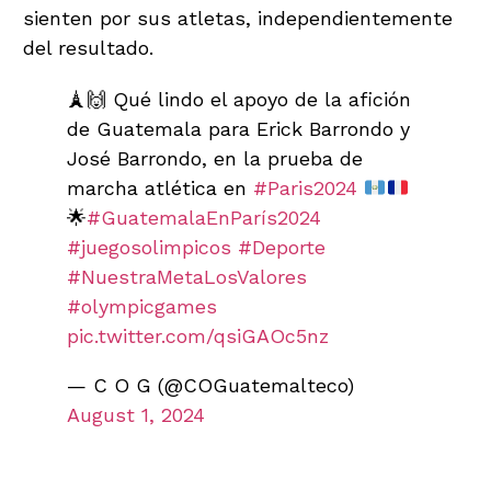
sienten por sus atletas, independientemente
del resultado.
🗼🙌 Qué lindo el apoyo de la afición
de Guatemala para Erick Barrondo y
José Barrondo, en la prueba de
marcha atlética en
#Paris2024
🌟
#GuatemalaEnParís2024
#juegosolimpicos
#Deporte
#NuestraMetaLosValores
#olympicgames
pic.twitter.com/qsiGAOc5nz
— C O G (@COGuatemalteco)
August 1, 2024