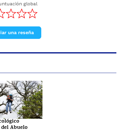
untuación global
iar una reseña
cológico
 del Abuelo