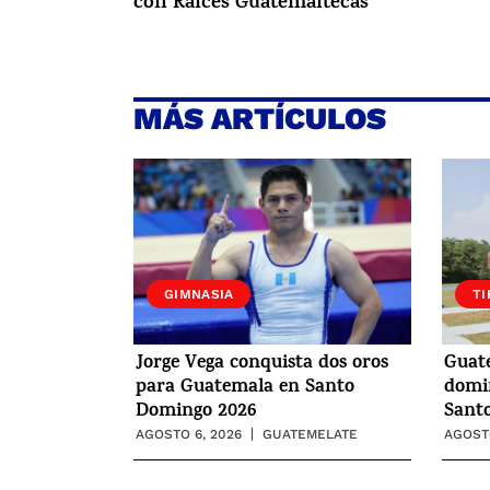
con Raíces Guatemaltecas
MÁS ARTÍCULOS
GIMNASIA
TI
Jorge Vega conquista dos oros
Guat
para Guatemala en Santo
domin
Domingo 2026
Sant
AGOSTO 6, 2026
GUATEMELATE
AGOSTO