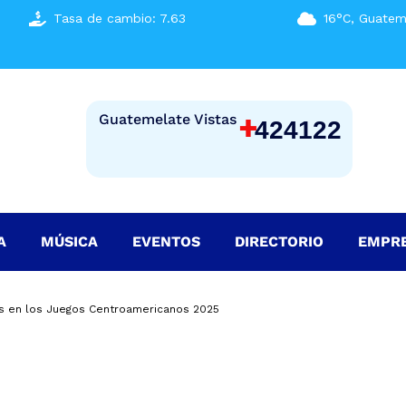
Tasa de cambio: 7.63
16°C, Guatem
+
Guatemelate Vistas
424122
A
MÚSICA
EVENTOS
DIRECTORIO
EMPR
s en los Juegos Centroamericanos 2025