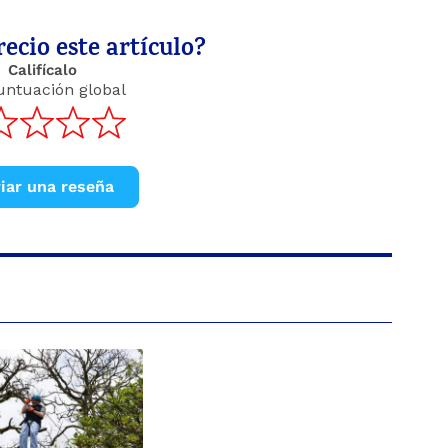
ecio este artículo?
Califícalo
untuación global
iar una reseña