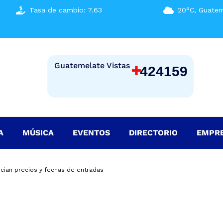
Tasa de cambio: 7.63
20°C, Guatem
+
Guatemelate Vistas
424159
A
MÚSICA
EVENTOS
DIRECTORIO
EMPR
ncian precios y fechas de entradas