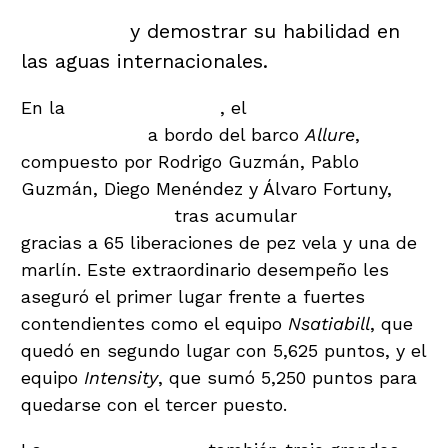
representantes de Guatemala lograron
sobresalir
y demostrar su habilidad en
las aguas internacionales.
En la
categoría Billfish
, el
equipo
guatemalteco
a bordo del barco
Allure
,
compuesto por Rodrigo Guzmán, Pablo
Guzmán, Diego Menéndez y Álvaro Fortuny,
se
coronó campeón
tras acumular
7,025 puntos
gracias a 65 liberaciones de pez vela y una de
marlín. Este extraordinario desempeño les
aseguró el primer lugar frente a fuertes
contendientes como el equipo
Nsatiabill
, que
quedó en segundo lugar con 5,625 puntos, y el
equipo
Intensity
, que sumó 5,250 puntos para
quedarse con el tercer puesto.