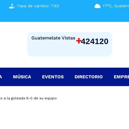
Tasa de cambio: 7.63
17°C, Guatem
+
Guatemelate Vistas
424120
A
MÚSICA
EVENTOS
DIRECTORIO
EMPR
do a la goleada 6-0 de su equipo