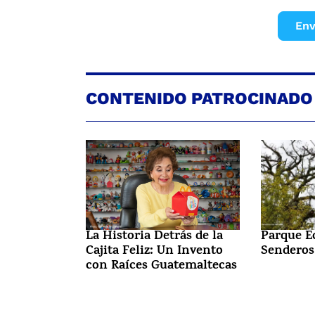
Env
CONTENIDO PATROCINADO
La Historia Detrás de la
Parque E
Cajita Feliz: Un Invento
Senderos
con Raíces Guatemaltecas