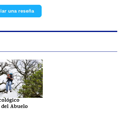
iar una reseña
cológico
 del Abuelo