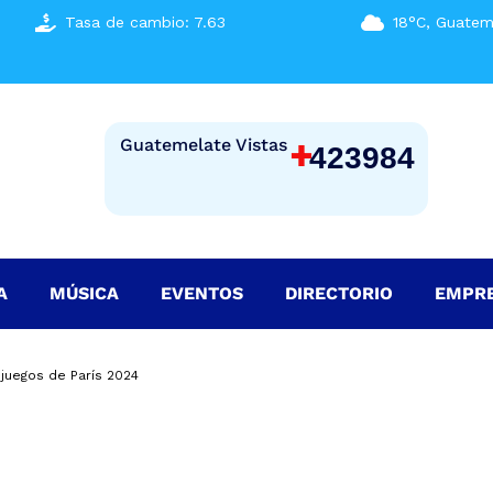
Tasa de cambio: 7.63
18°C, Guatem
+
Guatemelate Vistas
423984
A
MÚSICA
EVENTOS
DIRECTORIO
EMPR
 juegos de París 2024