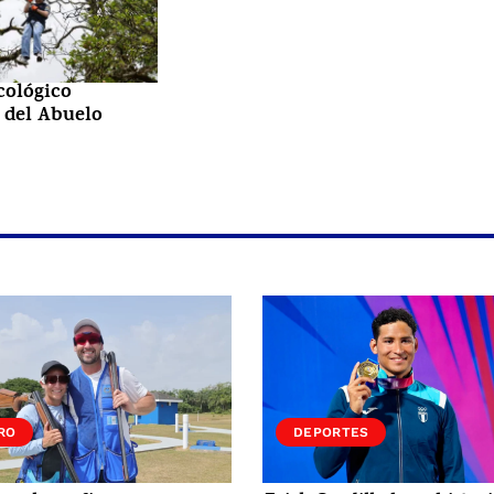
cológico
 del Abuelo
RO
DEPORTES