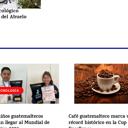
cológico
 del Abuelo
OCIEDAD
ECNOLOGÍA
iños guatemaltecos
Café guatemalteco marca 
n llegar al Mundial de
récord histórico en la Cup