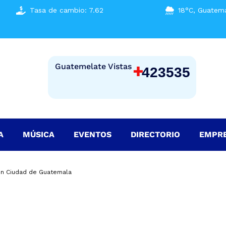
Tasa de cambio: 7.62
18°C, Guatema
+
Guatemelate Vistas
423535
A
MÚSICA
EVENTOS
DIRECTORIO
EMPR
 en Ciudad de Guatemala