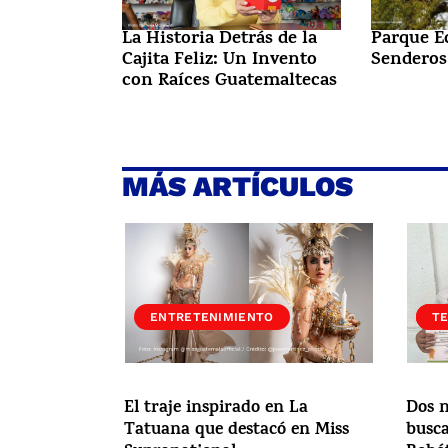
La Historia Detrás de la
Parque E
Cajita Feliz: Un Invento
Senderos
con Raíces Guatemaltecas
MÁS ARTÍCULOS
ENTRETENIMIENTO
S
T
El traje inspirado en La
Dos n
Tatuana que destacó en Miss
busca