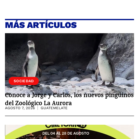
MÁS ARTÍCULOS
VIDA
SOCIEDAD
Conoce a Jorge y Carlos, los nuevos pingüinos
del Zoológico La Aurora
AGOSTO 7, 2026
GUATEMELATE