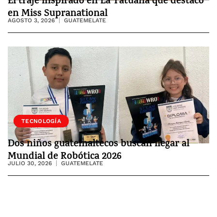
El traje inspirado en La Tatuana que destacó
en Miss Supranational
AGOSTO 3, 2026
GUATEMELATE
SOCIEDAD
TECNOLOGÍA
Dos niños guatemaltecos buscan llegar al
Mundial de Robótica 2026
JULIO 30, 2026
GUATEMELATE