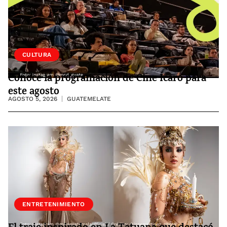
CULTURA
Conoce la programación de Cine Ícaro para
este agosto
AGOSTO 5, 2026
GUATEMELATE
ENTRETENIMIENTO