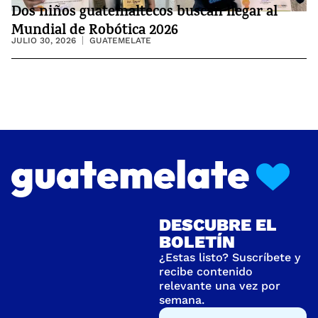
Dos niños guatemaltecos buscan llegar al
Mundial de Robótica 2026
JULIO 30, 2026
GUATEMELATE
DESCUBRE EL
BOLETÍN
¿Estas listo? Suscríbete y
recibe contenido
relevante una vez por
semana.