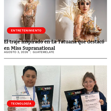
ENTRETENIMIENTO
El traje inspirado en La Tatuana que destacó
en Miss Supranational
AGOSTO 3, 2026
GUATEMELATE
SOCIEDAD
TECNOLOGÍA