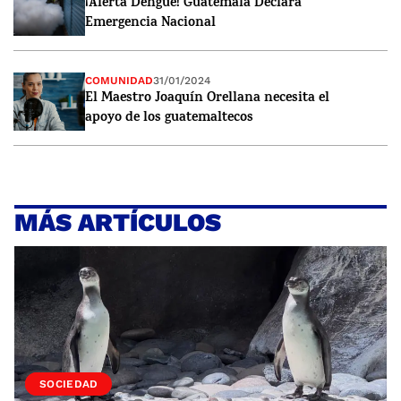
¡Alerta Dengue! Guatemala Declara
Emergencia Nacional
COMUNIDAD
31/01/2024
El Maestro Joaquín Orellana necesita el
apoyo de los guatemaltecos
MÁS ARTÍCULOS
VIDA
SOCIEDAD