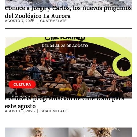
Conoce a Jorge y Carlos, los nuevos pingüinos
del Zoológico La Aurora
AGOSTO 7, 2026
GUATEMELATE
CULTURA
Conoce la programación de Cine Ícaro para
este agosto
AGOSTO 5, 2026
GUATEMELATE