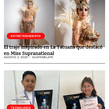
ENTRETENIMIENTO
El traje inspirado en La Tatuana que destacó
en Miss Supranational
AGOSTO 3, 2026
GUATEMELATE
SOCIEDAD
TECNOLOGÍA