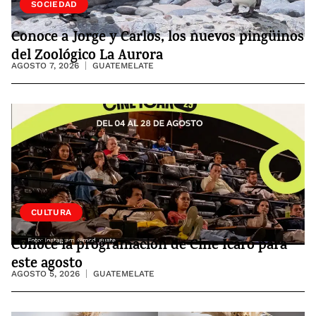
VIDA
SOCIEDAD
Conoce a Jorge y Carlos, los nuevos pingüinos
del Zoológico La Aurora
AGOSTO 7, 2026
GUATEMELATE
CULTURA
Conoce la programación de Cine Ícaro para
este agosto
AGOSTO 5, 2026
GUATEMELATE