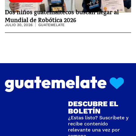
Dos niños guatemaltecos buscan llegar al
Mundial de Robótica 2026
JULIO 30, 2026
GUATEMELATE
DESCUBRE EL
BOLETÍN
¿Estas listo? Suscríbete y
recibe contenido
relevante una vez por
semana.