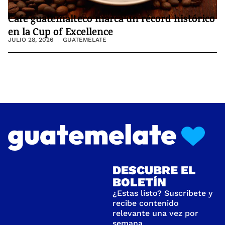
Café guatemalteco marca un récord histórico
en la Cup of Excellence
JULIO 28, 2026
GUATEMELATE
DESCUBRE EL
BOLETÍN
¿Estas listo? Suscríbete y
recibe contenido
relevante una vez por
semana.