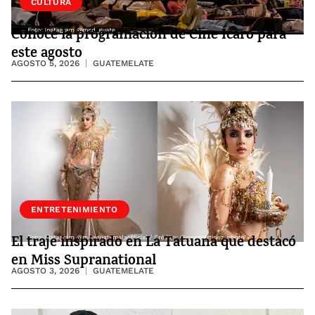
CULTURA
Conoce la programación de Cine Ícaro para
este agosto
AGOSTO 5, 2026
GUATEMELATE
ENTRETENIMIENTO
El traje inspirado en La Tatuana que destacó
en Miss Supranational
AGOSTO 3, 2026
GUATEMELATE