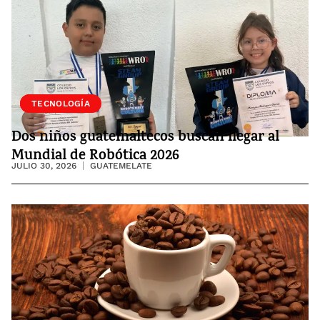
SOCIEDAD
TECNOLOGÍA
Dos niños guatemaltecos buscan llegar al
Mundial de Robótica 2026
JULIO 30, 2026
GUATEMELATE