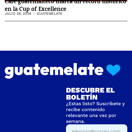
Café guatemalteco marca un récord histórico
en la Cup of Excellence
JULIO 28, 2026
GUATEMELATE
DESCUBRE EL
BOLETÍN
¿Estas listo? Suscríbete y
recibe contenido
relevante una vez por
semana.