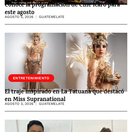
Conoce la programación de Cine Ícaro para
este agosto
AGOSTO 5, 2026
GUATEMELATE
ENTRETENIMIENTO
El traje inspirado en La Tatuana que destacó
en Miss Supranational
AGOSTO 3, 2026
GUATEMELATE