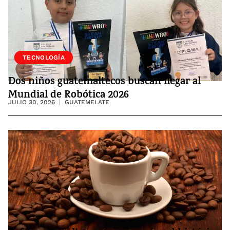
SOCIEDAD
TECNOLOGÍA
Dos niños guatemaltecos buscan llegar al
Mundial de Robótica 2026
JULIO 30, 2026
GUATEMELATE