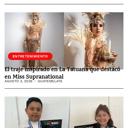
ENTRETENIMIENTO
El traje inspirado en La Tatuana que destacó
en Miss Supranational
AGOSTO 3, 2026
GUATEMELATE