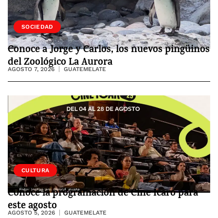
VIDA
SOCIEDAD
Conoce a Jorge y Carlos, los nuevos pingüinos
del Zoológico La Aurora
AGOSTO 7, 2026
GUATEMELATE
CULTURA
Conoce la programación de Cine Ícaro para
este agosto
AGOSTO 5, 2026
GUATEMELATE