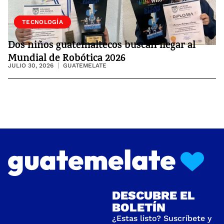
SOCIEDAD
TECNOLOGÍA
Dos niños guatemaltecos buscan llegar al
Mundial de Robótica 2026
JULIO 30, 2026
GUATEMELATE
DESCUBRE EL
BOLETÍN
¿Estas listo? Suscríbete y