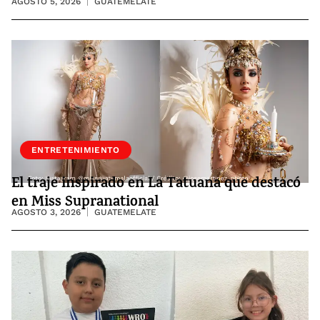
AGOSTO 5, 2026
GUATEMELATE
ENTRETENIMIENTO
El traje inspirado en La Tatuana que destacó
en Miss Supranational
AGOSTO 3, 2026
GUATEMELATE