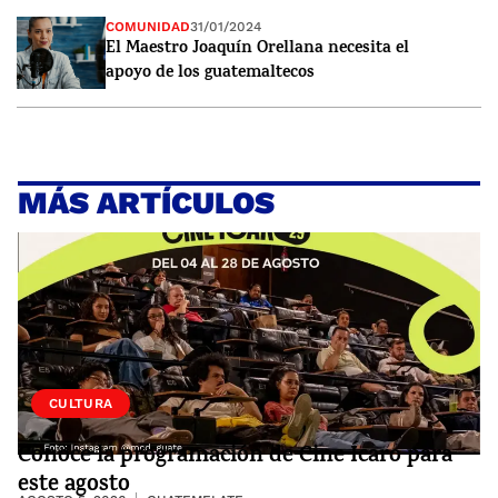
COMUNIDAD
31/01/2024
El Maestro Joaquín Orellana necesita el
apoyo de los guatemaltecos
MÁS ARTÍCULOS
CULTURA
Conoce la programación de Cine Ícaro para
este agosto