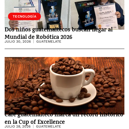
SOCIEDAD
TECNOLOGÍA
Dos niños guatemaltecos buscan llegar al
Mundial de Robótica 2026
JULIO 30, 2026
GUATEMELATE
Café guatemalteco marca un récord histórico
en la Cup of Excellence
JULIO 28, 2026
GUATEMELATE